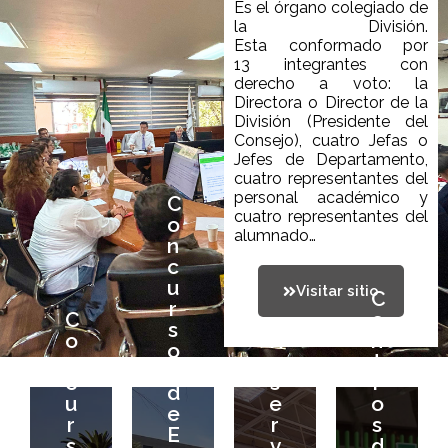
Es el órgano colegiado de
la División.
Esta
conformado
por
13
integrantes
con
derecho a voto:
la
Directora o
Director de la
División (Presidente del
Consejo), cuatro Jefas o
Jefes de Departamento,
C
cuatro representantes del
personal académico y
o
C
cuatro representantes de
l
n
o
alumnado
…
c
n
u
c
C
r
u
Visitar sitio
C
e
C
s
r
o
R
n
C
e
o
s
n
e
t
o
R
n
s
o
c
s
r
n
e
t
d
s
u
e
o
c
s
r
e
d
r
r
s
u
e
o
E
e
s
v
d
r
r
s
v
E
o
a
e
s
v
d