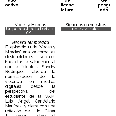
ado
de
de
activo
licenc
posgr
iatura
ado
Voces y Miradas
Síguenos en nuestras
Un podcast de la División
redes sociales
CSH
Tercera Temporada
El episodio 11 de “Voces y
Miradas” analiza cómo las
desigualdades sociales
impactan la salud mental
con la Psicóloga Sandry
Rodríguez; aborda la
normalización de la
violencia en medios
digitales desde la
perspectiva del
estudiante de la UAM,
Luis Ángel Candelario
Martínez, y cierra con una
reflexión del Lic. César
Jazzamoart sobre el