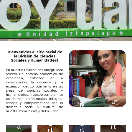
Visita la Página Oficial de la Unidad Iztapalapa
¡Bienvenidos al sitio oficial de
la División de Ciencias
Sociales y Humanidades!
Sitio web
En nuestra División nos enorgullece
ofrecer un entorno académico de
excelencia, enfocado en la
investigación, la docencia y la
extensión del conocimiento en las
áreas de ciencias sociales y
D
humanidades. Nuestro compromiso
es formar profesionales íntegros,
e
D
críticos y comprometidos con el
D
D
p
e
desarrollo social y cultural de
e
e
nuestra comunidad y del mundo.
a
p
p
p
rt
a
a
a
a
rt
rt
rt