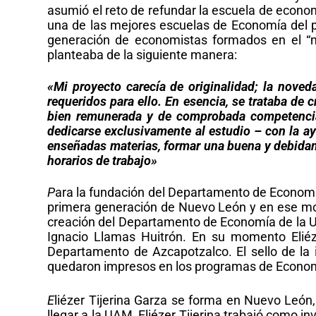
asumió el reto de refundar la escuela de econo
una de las mejores escuelas de Economía del p
generación de economistas formados en el “
planteaba de la siguiente manera:
«
Mi proyecto carecía de originalidad; la nove
requeridos para ello. En esencia, se trataba de
bien remunerada y de comprobada competenci
dedicarse exclusivamente al estudio – con la a
enseñadas materias, formar una buena y debidame
horarios de trabajo»
P
ara la fundación del Departamento de Economí
primera generación de Nuevo León y en ese mome
creación del Departamento de Economía de la UA
Ignacio Llamas Huitrón. En su momento Eliéz
Departamento de Azcapotzalco. El sello de la 
quedaron impresos en los programas de Econo
E
liézer Tijerina Garza se forma en Nuevo León
llegar a la UAM, Eliézer Tijerina trabajó como 