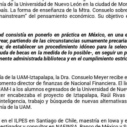
mía de la Universidad de Nuevo León en la ciudad de Mont
aís. La forma de enseñanza de la Mtra. Consuelo sobre
mainstream” del pensamiento económico. Su objetivo 
dad consistía en ponerlo en práctica en México, en una 
 crear, partiendo de las circunstancias sumamente precari
a; de establecer un
procedimiento idóneo para la selec
yuda de becas en la medida de lo posible-, en seguir un 
nte administrada biblioteca y en el cumplimiento estric
a de la UAM-Iztapalapa, la Dra. Consuelo Meyer recibe 
nto director de finanzas de Nacional Financiera. El li
M-I a los alumnos egresados de la Universidad de Nuevo 
er encabezaba el proyecto de Iztapalapa, Raúl Rivas 
inteligencia, trabajo y búsqueda de nuevas alternativ
mía de la UAM.
, en el ILPES en Santiago de Chile, maestría en Iowa y
investigador y consultor en NAFINSA, Banco de México y Se