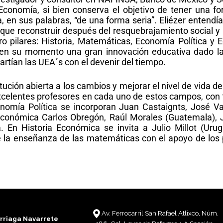
conomía, si bien conserva el objetivo de tener una f
a, en sus palabras, “de una forma seria”. Eliézer entend
ue reconstruir después del resquebrajamiento social y po
ro pilares: Historia, Matemáticas, Economía Política y
, en su momento una gran innovación educativa dado la 
rtían las UEA´s con el devenir del tiempo.
tución abierta a los cambios y mejorar el nivel de vida de
excelentes profesores en cada uno de estos campos, con 
nomía Política se incorporan Juan Castaignts, José Va
conómica Carlos Obregón, Raúl Morales (Guatemala), J
 En Historia Económica se invita a Julio Millot (Urug
la enseñanza de las matemáticas con el apoyo de los pr
Av. Ferrocarril San Rafael Atlixco, Núm.
Arriaga Navarrete