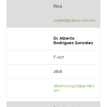
6514
rodile6@yahoo.com.mx
Dr. Alberto
Rodríguez González
F-107
2818
alberto011922@gmail.c
om