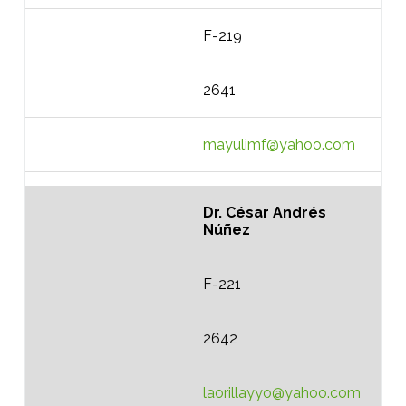
F-219
2641
mayulimf@yahoo.com
Dr. César Andrés
Núñez
F-221
2642
laorillayyo@yahoo.com