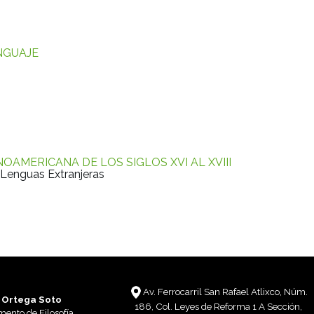
ENGUAJE
NOAMERICANA DE LOS SIGLOS XVI AL XVIII
Lenguas Extranjeras
Av. Ferrocarril San Rafael Atlixco, Núm.
 Ortega Soto
186, Col. Leyes de Reforma 1 A Sección,
mento de Filosofía