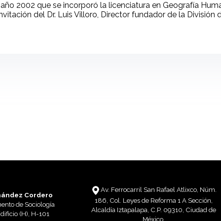
año 2002 que se incorporó la licenciatura en Geografía Huma
invitación del Dr. Luis Villoro, Director fundador de la Divisi
Av. Ferrocarril San Rafael Atlixco, Núm.
rnández Cordero
186, Col. Leyes de Reforma 1 A Sección,
ento de Sociología
Alcaldía Iztapalapa, C.P. 09310, Ciudad de
ificio (H), H-101
México.