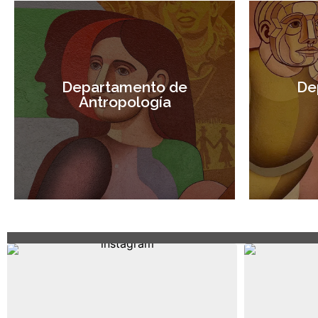
Departamento de
De
Antropología
Visitar sitio