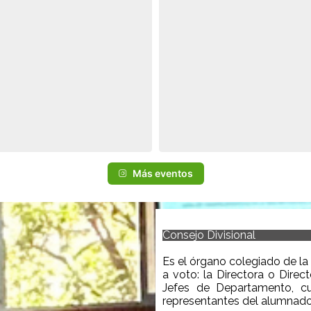
Más eventos
Consejo Divisional
Es el órgano colegiado de la 
a voto:
la Directora o
Direct
Jefes de Departamento, cu
representantes de
l alumnad