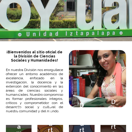
Visita la Página Oficial de la Unidad Iztapalapa
¡Bienvenidos al sitio oficial de
la División de Ciencias
Sociales y Humanidades!
Sitio web
En nuestra División nos enorgullece
ofrecer un entorno académico de
excelencia, enfocado en la
investigación, la docencia y la
extensión del conocimiento en las
áreas de ciencias sociales y
D
humanidades. Nuestro compromiso
es formar profesionales íntegros,
e
D
críticos y comprometidos con el
D
D
p
e
desarrollo social y cultural de
e
e
nuestra comunidad y del mundo.
a
p
p
p
rt
a
a
a
a
rt
rt
rt