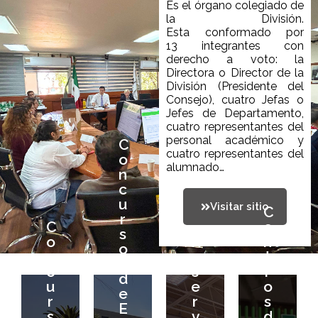
Es el órgano colegiado de
la División.
Esta
conformado
por
13
integrantes
con
derecho a voto:
la
Directora o
Director de la
División (Presidente del
Consejo), cuatro Jefas o
Jefes de Departamento,
C
cuatro representantes del
personal académico y
o
C
cuatro representantes de
l
n
o
alumnado
…
c
n
u
c
C
r
u
Visitar sitio
C
e
C
s
r
o
R
n
C
e
o
s
n
e
t
o
R
n
s
o
c
s
r
n
e
t
d
s
u
e
o
c
s
r
e
d
r
r
s
u
e
o
E
e
s
v
d
r
r
s
v
E
o
a
e
s
v
d