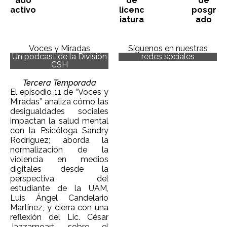
ado
de
de
activo
licenc
posgr
iatura
ado
Voces y Miradas
Síguenos en nuestras
Un podcast de la División
redes sociales
CSH
Tercera Temporada
El episodio 11 de “Voces y
Miradas” analiza cómo las
desigualdades sociales
impactan la salud mental
con la Psicóloga Sandry
Rodríguez; aborda la
normalización de la
violencia en medios
digitales desde la
perspectiva del
estudiante de la UAM,
Luis Ángel Candelario
Martínez, y cierra con una
reflexión del Lic. César
Jazzamoart sobre el