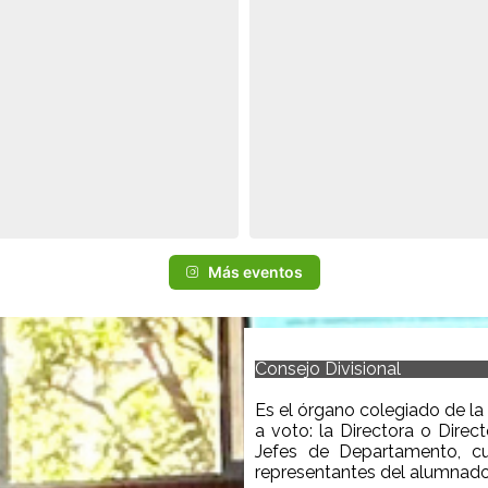
Más eventos
Consejo Divisional
Es el órgano colegiado de la 
a voto:
la Directora o
Direct
Jefes de Departamento, cu
representantes de
l alumnad