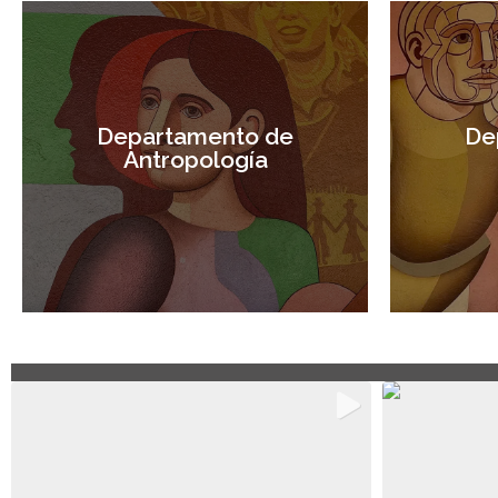
Departamento de
De
Antropología
Visitar sitio