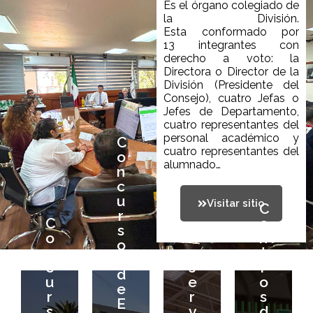
Es el órgano colegiado de
la División.
Esta
conformado
por
13
integrantes
con
derecho a voto:
la
Directora o
Director de la
División (Presidente del
Consejo), cuatro Jefas o
Jefes de Departamento,
C
cuatro representantes del
personal académico y
o
C
cuatro representantes de
l
n
o
alumnado
…
c
n
u
c
C
r
u
Visitar sitio
C
e
C
s
r
o
R
n
C
e
o
s
n
e
t
o
R
n
s
o
c
s
r
n
e
t
d
s
u
e
o
c
s
r
e
d
r
r
s
u
e
o
E
e
s
v
d
r
r
s
v
E
o
a
e
s
v
d