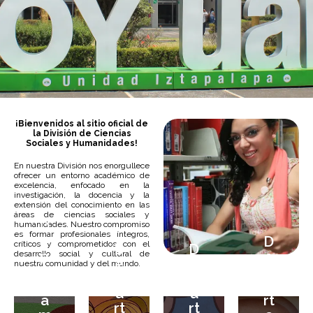
Visita la Página Oficial de la Unidad Iztapalapa
¡Bienvenidos al sitio oficial de
la División de Ciencias
Sociales y Humanidades!
Sitio web
En nuestra División nos enorgullece
ofrecer un entorno académico de
excelencia, enfocado en la
investigación, la docencia y la
extensión del conocimiento en las
áreas de ciencias sociales y
D
humanidades. Nuestro compromiso
es formar profesionales íntegros,
e
D
críticos y comprometidos con el
D
D
p
e
desarrollo social y cultural de
e
e
nuestra comunidad y del mundo.
a
p
p
p
rt
a
a
a
a
rt
rt
rt