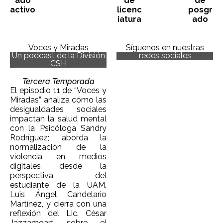
ado
de
de
activo
licenc
posgr
iatura
ado
Voces y Miradas
Síguenos en nuestras
Un podcast de la División
redes sociales
CSH
Tercera Temporada
El episodio 11 de “Voces y
Miradas” analiza cómo las
desigualdades sociales
impactan la salud mental
con la Psicóloga Sandry
Rodríguez; aborda la
normalización de la
violencia en medios
digitales desde la
perspectiva del
estudiante de la UAM,
Luis Ángel Candelario
Martínez, y cierra con una
reflexión del Lic. César
Jazzamoart sobre el