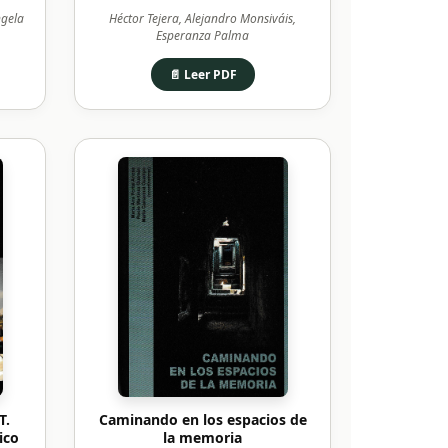
ngela
Héctor Tejera, Alejandro Monsiváis,
Esperanza Palma
📄 Leer PDF
T.
Caminando en los espacios de
ico
la memoria