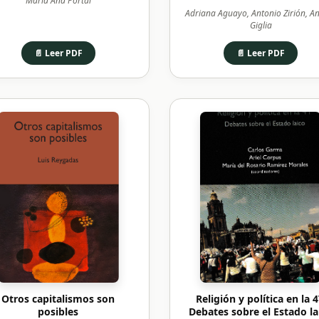
María Ana Portal
Adriana Aguayo, Antonio Zirión, A
Giglia
📄 Leer PDF
📄 Leer PDF
Otros capitalismos son
Religión y política en la 4
posibles
Debates sobre el Estado la