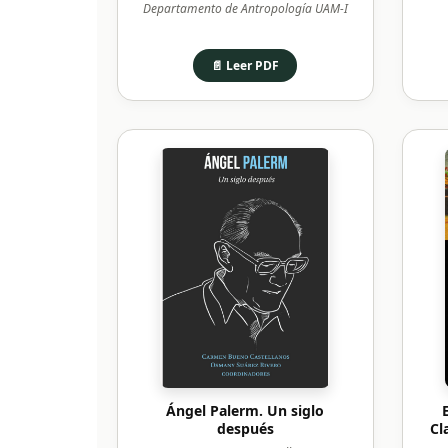
Departamento de Antropología UAM-I
📄 Leer PDF
Ángel Palerm. Un siglo
después
Cl