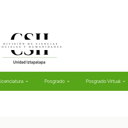
icenciatura
Posgrado
Posgrado Virtual