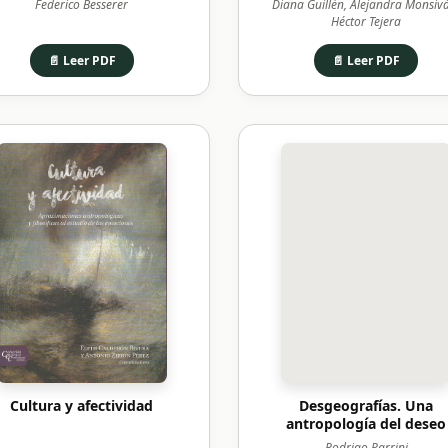
Federico Besserer
Diana Guillén, Alejandra Monsivá
Héctor Tejera
📄 Leer PDF
📄 Leer PDF
Cultura y afectividad
Desgeografías. Una
antropología del deseo
Rodrigo Parrini