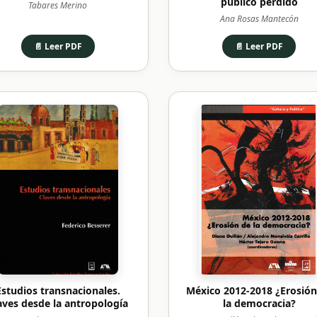
público perdido
Tabares Merino
Ana Rosas Mantecón
📄 Leer PDF
📄 Leer PDF
Estudios transnacionales.
México 2012-2018 ¿Erosión
aves desde la antropología
la democracia?