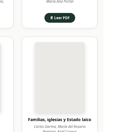
is,
María Ana Portal
📄 Leer PDF
Familias, iglesias y Estado laico
Carlos Garma, María del Rosario
Ramírez, Ariel Corpus