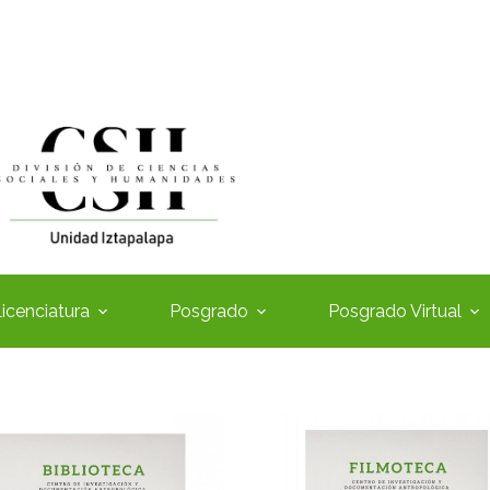
icenciatura
Posgrado
Posgrado Virtual