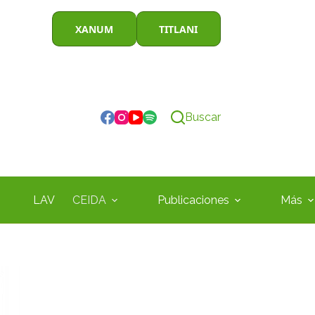
XANUM
TITLANI
Buscar
LAV
CEIDA
Publicaciones
Más