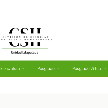
icenciatura
Posgrado
Posgrado Virtual