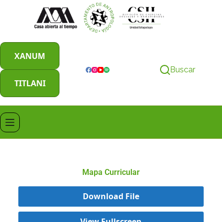
XANUM
Buscar
TITLANI
Mapa Curricular
Download File
View Fullscreen